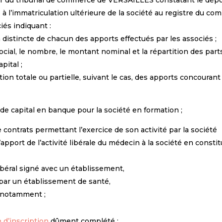
ier du tribunal de commerce de VERSAILLES constatant le dépô
à l’immatriculation ultérieure de la société au registre du co
iés indiquant :
n distincte de chacun des apports effectués par les associés ;
cial, le nombre, le montant nominal et la répartition des part
pital ;
ation totale ou partielle, suivant le cas, des apports concourant
de capital en banque pour la société en formation ;
 contrats permettant l’exercice de son activité par la société
apport de l’activité libérale du médecin à la société en constit
ibéral signé avec un établissement,
par un établissement de santé,
 notamment ;
 d’inscription
dûment complété ;