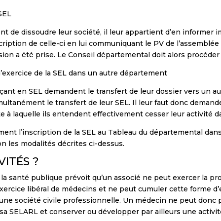
 SEL
nt de dissoudre leur société, il leur appartient d’en informer
cription de celle-ci en lui communiquant le PV de l’assemblée 
sion a été prise. Le Conseil départemental doit alors procéder à
 d’exercice de la SEL dans un autre département
nt en SEL demandent le transfert de leur dossier vers un aut
ltanément le transfert de leur SEL. Il leur faut donc demander
te à laquelle ils entendent effectivement cesser leur activité 
ent l’inscription de la SEL au Tableau du départemental dans 
lon les modalités décrites ci-dessus.
VITÉS ?
e la santé publique prévoit qu’un associé ne peut exercer la p
exercice libéral de médecins et ne peut cumuler cette forme d’e
 d’une société civile professionnelle. Un médecin ne peut donc
rs sa SELARL et conserver ou développer par ailleurs une activi