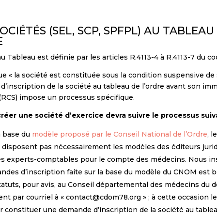
OCIÉTÉS (SEL, SCP, SPFPL) AU TABLEAU 
E
au Tableau est définie par les articles R.4113-4 à R.4113-7 du c
que « la société est constituée sous la condition suspensive de
n d’inscription de la société au tableau de l’ordre avant son im
(RCS) impose un processus spécifique.
réer une société d’exercice devra suivre le processus suiv
la base du
modèle proposé par le Conseil National de l’Ordre
, 
e disposent pas nécessairement les modèles des éditeurs jur
 les experts-comptables pour le compte des médecins. Nous insi
andes d’inscription faite sur la base du modèle du CNOM est 
tatuts, pour avis, au Conseil départemental des médecins du d
ent par courriel à « contact@cdom78.org » ; à cette occasion le
 constituer une demande d’inscription de la société au tablea