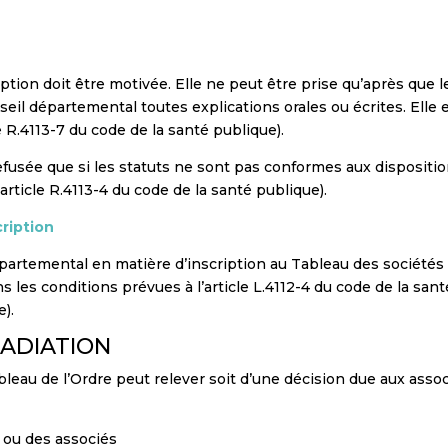
iption doit être motivée. Elle ne peut être prise qu’après que 
eil départemental toutes explications orales ou écrites. Elle e
 R.4113-7 du code de la santé publique).
efusée que si les statuts ne sont pas conformes aux disposition
rticle R.4113-4 du code de la santé publique).
cription
partemental en matière d’inscription au Tableau des sociétés d
 les conditions prévues à l’article L.4112-4 du code de la sant
e).
ADIATION
bleau de l’Ordre peut relever soit d’une décision due aux assoc
 ou des associés