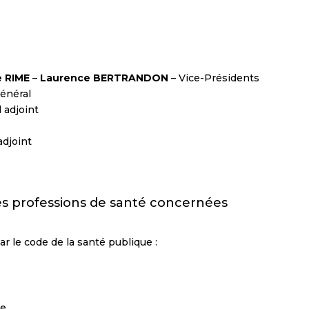
e RIME
–
Laurence BERTRANDON
– Vice-Présidents
Général
 adjoint
adjoint
 des professions de santé concernées
ar le code de la santé publique :
e,