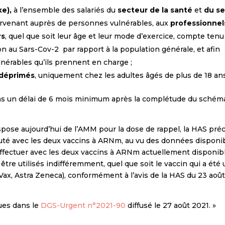
xe),
à l’ensemble des salariés du
secteur de la santé
et
du s
rvenant auprès de personnes vulnérables, aux
professionnel
rs
, quel que soit leur âge et leur mode d’exercice, compte tenu
ion au Sars-Cov-2 par rapport à la population générale, et afin
lnérables qu’ils prennent en charge ;
odéprimés
, uniquement chez les adultes âgés de plus de 18 an
ans un délai de 6 mois minimum après la complétude du schém
spose aujourd’hui de l’AMM pour la dose de rappel, la HAS pré
uté avec les deux vaccins à ARNm, au vu des données disponib
effectuer avec les deux vaccins à ARNm actuellement disponib
re utilisés indifféremment, quel que soit le vaccin qui a été u
Vax, Astra Zeneca), conformément à l’avis de la HAS du 23 aoû
ues dans le
DGS-Urgent n°2021-90
diffusé le 27 août 2021. »