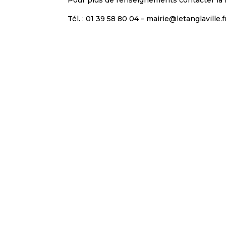
Pour plus de renseignements contacter la Ma
Tél. : 01 39 58 80 04 – mairie@letanglaville.f