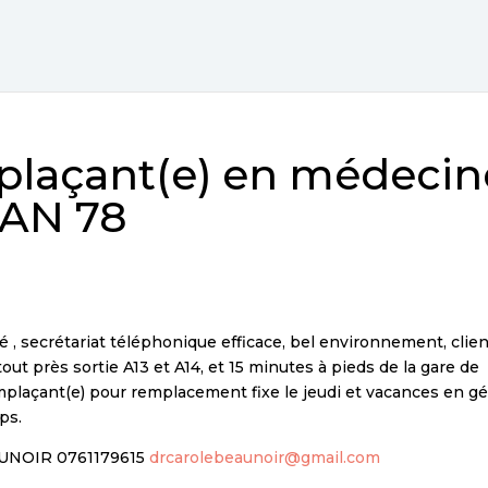
laçant(e) en médecin
DAN 78
é , secrétariat téléphonique efficace, bel environnement, clie
out près sortie A13 et A14, et 15 minutes à pieds de la gare de
emplaçant(e) pour remplacement fixe le jeudi et vacances en g
ps.
EAUNOIR 0761179615
drcarolebeaunoir@gmail.com