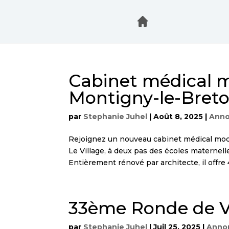
Cabinet médical m
Montigny-le-Bret
par
Stephanie Juhel
|
Août 8, 2025
|
Ann
Rejoignez un nouveau cabinet médical mod
Le Village, à deux pas des écoles maternelle
Entièrement rénové par architecte, il offre 4 
33ème Ronde de Vé
par
Stephanie Juhel
|
Juil 25, 2025
|
Anno